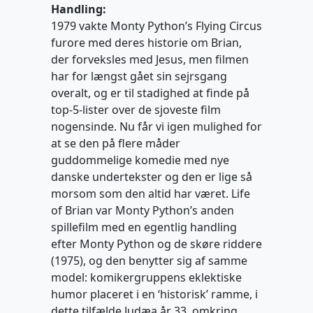
Handling:
1979 vakte Monty Python’s Flying Circus
furore med deres historie om Brian,
der forveksles med Jesus, men filmen
har for længst gået sin sejrsgang
overalt, og er til stadighed at finde på
top-5-lister over de sjoveste film
nogensinde. Nu får vi igen mulighed for
at se den på flere måder
guddommelige komedie med nye
danske undertekster og den er lige så
morsom som den altid har været. Life
of Brian var Monty Python’s anden
spillefilm med en egentlig handling
efter Monty Python og de skøre riddere
(1975), og den benytter sig af samme
model: komikergruppens eklektiske
humor placeret i en ‘historisk’ ramme, i
dette tilfælde Judæa år 33, omkring