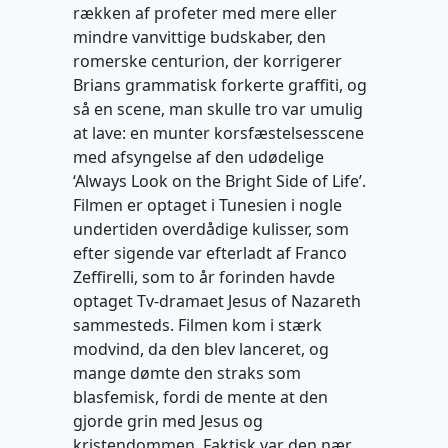
rækken af profeter med mere eller
mindre vanvittige budskaber, den
romerske centurion, der korrigerer
Brians grammatisk forkerte graffiti, og
så en scene, man skulle tro var umulig
at lave: en munter korsfæstelsesscene
med afsyngelse af den udødelige
‘Always Look on the Bright Side of Life’.
Filmen er optaget i Tunesien i nogle
undertiden overdådige kulisser, som
efter sigende var efterladt af Franco
Zeffirelli, som to år forinden havde
optaget Tv-dramaet Jesus of Nazareth
sammesteds. Filmen kom i stærk
modvind, da den blev lanceret, og
mange dømte den straks som
blasfemisk, fordi de mente at den
gjorde grin med Jesus og
kristendommen. Faktisk var den nær