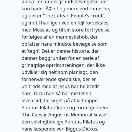
Judea”, en undergrundsbevægelse, der
kun hader Ã©n ting mere end romerne,
og det er “The Judean People’s Front”,
og indtil han igen ved en fejl forveksles
med Messias og til sin store fortrydelse
forfølges af en menneskehob, der
opfatter hans mindste bevægelse som
et ‘tegn’. Det er denne historie, der
danner baggrunden for en serie af
grinagtige optrin: steningen, der ikke
udvikler sig helt som planlagt, den
forhenværende spedalske, der er
utilfreds med at Jesus har helbredt
ham, fordi han så har mistet sit
levebrød, forsøget på at kidnappe
Pontius Pilatus’ kone og turen gennem
‘The Caesar Augustus Memorial Sewer’,
den selvhøjtidelige Pontius Pilatus og
hans læspende ven Biggus Dickus,