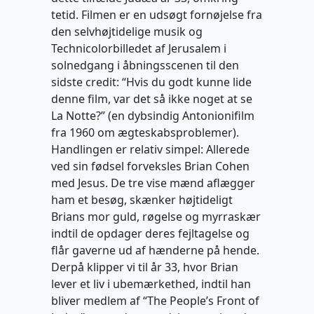
tetid. Filmen er en udsøgt fornøjelse fra
den selvhøjtidelige musik og
Technicolorbilledet af Jerusalem i
solnedgang i åbningsscenen til den
sidste credit: “Hvis du godt kunne lide
denne film, var det så ikke noget at se
La Notte?” (en dybsindig Antonionifilm
fra 1960 om ægteskabsproblemer).
Handlingen er relativ simpel: Allerede
ved sin fødsel forveksles Brian Cohen
med Jesus. De tre vise mænd aflægger
ham et besøg, skænker højtideligt
Brians mor guld, røgelse og myrraskær
indtil de opdager deres fejltagelse og
flår gaverne ud af hænderne på hende.
Derpå klipper vi til år 33, hvor Brian
lever et liv i ubemærkethed, indtil han
bliver medlem af “The People’s Front of