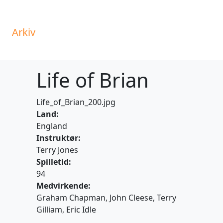
e
Arkiv
Dokumenter
Om klubben
Life of Brian
Life_of_Brian_200.jpg
Land:
England
Instruktør:
Terry Jones
Spilletid:
94
Medvirkende:
Graham Chapman, John Cleese, Terry
Gilliam, Eric Idle