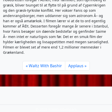
græsk, bliver tvunget til at flytte til på grund af Cypernkrigen
og den græsk-tyrkiske konflikt. Her vokser Fanis op som
andenrangsborger, men uddanner sig som astronom Â– og
han er også amatørkok. I filmen lærer vi at de to ord egentlig
kommer af Ã©t. Desserten foregår mange år senere i Istanbul,
hvor Fanis besøger sin døende bedstefar og genfinder Saime
Â– men intet er naturligvis som før. Det er en smuk film der
hylder kærligheden og livsappetitten med megen sanselighed.
Filmen er blevet set af mere end 1,2 millioner mennesker i
Grækenland.
Waltz With Bashir
Applaus
©
2026 Filmklubbenpark