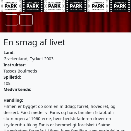
Skip to content
Search
Menu
En smag af livet
Land:
Grækenland, Tyrkiet 2003
Instruktør:
Tassos Boulmetis
Spilletid:
108
Medvirkende:
Handling:
Filmen er bygget op som en middag; forret, hovedret, og
dessert. Først møder vi Fanis og hans familie i Istabbul i
slutningen af 1960-erne, hvor bedstefaderen driver en
krydderibu-tik og Fanis er hemmeligt forelsket i Saime.
Hovedretten foregår i Athen, hvor familien, som oprindelig er