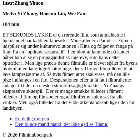
Instr:Zhang Yimou.
Medv: Yi Zhang, Haocun Liu, Wei Fan.
104 min
ET SEKUNDS LYKKE er en rørende film, som anmelderne i
hjemlandet har kaldt en kinesisk: ”Mine aftener i Paradis”. Filmen
udspiller sig under kulturrevolutionen i Kina og følger en fange på
flugt fra en “opdragelsesanstalt”. I en biograf langt ude på landet
håber han at se en propagandistisk ugerevy, som hans datter
optræder i. Men lige præcis denne filmrulle er blevet stjålet fra byens
biograf af en langfingret fattig pige, der vil bruge filmrullerne til at
lave lampeskærme af. Så hvis filmen atter skal vises, må den lille
pige indfanges i en fart. Desperationen efter at få fat i filmrullerne
antager til tider en næsten stumfilmsagtig karakter i Yi Zhangs
ekspressive skuespil. Der er mange smukke billeder i filmen:
billeder af film og filmspoler og af filmfremvisning set fra alle
vinkler. Men også billeder fra det vilde ørkenlandskab lige uden for
landsbyen.
En dejlig morgen
Den blinde mand mand, der ikke gad se Titanic
©
2026 Filmklubbenpark