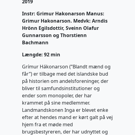
2019
Instr: Grimur Hakonarson Manus:
Grimur Hakonarson. Medvk: Arndis
Hrönn Egilsdottir, Sveinn Olafur
Gunnarsson og Thorstienn
Bachmann
Længde: 92 min
Grímur Hákonarson (”Blandt mænd og
får”) er tilbage med det islandske bud
på historien om andelsforeninger, der
bliver til samfundsinstitutioner og
ender som monopoler, der har
krammet på sine medlemmer.
Landmandskonen Inga er blevet enke
efter at hendes mand er kørt galt på vej
hjem fra et møde med
brugsbestyreren, der har udnyttet og