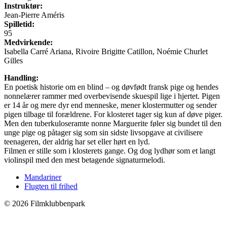
Instruktør:
Jean-Pierre Améris
Spilletid:
95
Medvirkende:
Isabella Carré Ariana, Rivoire Brigitte Catillon, Noémie Churlet
Gilles
Handling:
En poetisk historie om en blind – og døvfødt fransk pige og hendes
nonnelærer rammer med overbevisende skuespil lige i hjertet. Pigen
er 14 år og mere dyr end menneske, mener klostermutter og sender
pigen tilbage til forældrene. For klosteret tager sig kun af døve piger.
Men den tuberkuloseramte nonne Marguerite føler sig bundet til den
unge pige og påtager sig som sin sidste livsopgave at civilisere
teenageren, der aldrig har set eller hørt en lyd.
Filmen er stille som i klosterets gange. Og dog lydhør som et langt
violinspil med den mest betagende signaturmelodi.
Mandariner
Flugten til frihed
©
2026 Filmklubbenpark