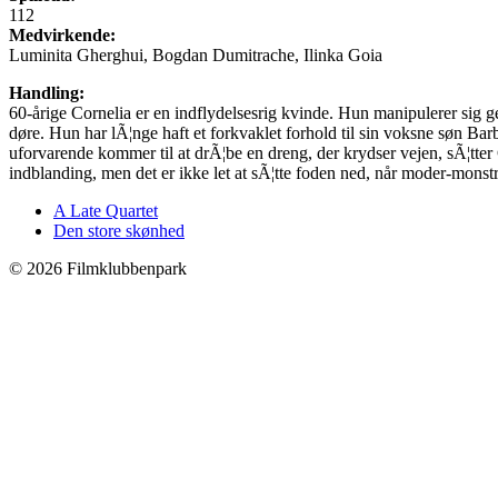
112
Medvirkende:
Luminita Gherghui, Bogdan Dumitrache, Ilinka Goia
Handling:
60-årige Cornelia er en indflydelsesrig kvinde. Hun manipulerer sig g
døre. Hun har lÃ¦nge haft et forkvaklet forhold til sin voksne søn Bar
uforvarende kommer til at drÃ¦be en dreng, der krydser vejen, sÃ¦tter Co
indblanding, men det er ikke let at sÃ¦tte foden ned, når moder-monstret
A Late Quartet
Den store skønhed
©
2026 Filmklubbenpark