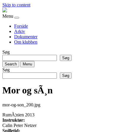
Skip to content
Menu
Forside
Arkiv
Dokumenter
Om klubben
Søg
Søg
Search
Menu
Søg
Søg
Mor og sÃ¸n
mor-og-son_200.jpg
RumÃ¦nien 2013
Instruktør:
Calin Peter Netzer
Spilletid: