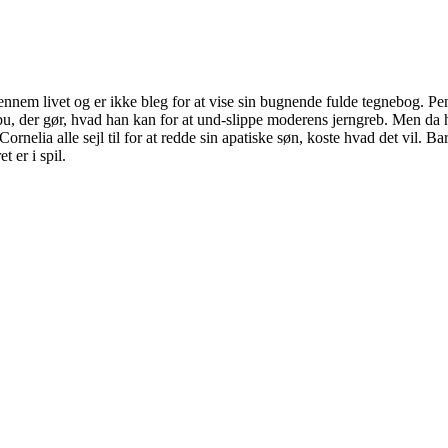
ennem livet og er ikke bleg for at vise sin bugnende fulde tegnebog. Pe
bu, der gør, hvad han kan for at und-slippe moderens jerngreb. Men da ha
rnelia alle sejl til for at redde sin apatiske søn, koste hvad det vil. Ba
 er i spil.