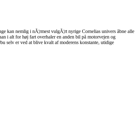
nge kan nemlig i nÃ¦rmest vulgÃ¦rt nyrige Cornelias univers åbne alle
n i alt for høj fart overhaler en anden bil på motorvejen og
rbu selv er ved at blive kvalt af moderens konstante, utidige