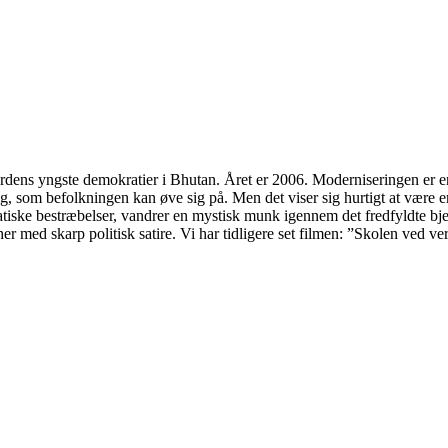
ens yngste demokratier i Bhutan. Året er 2006. Moderniseringen er end
, som befolkningen kan øve sig på. Men det viser sig hurtigt at være en
iske bestræbelser, vandrer en mystisk munk igennem det fredfyldte bje
r med skarp politisk satire. Vi har tidligere set filmen: ”Skolen ved v