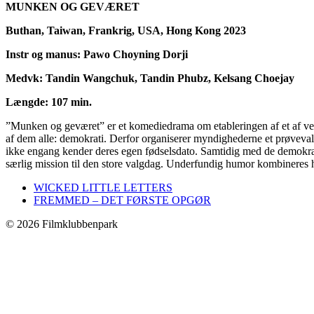
MUNKEN OG GEVÆRET
Buthan, Taiwan, Frankrig, USA, Hong Kong 2023
Instr og manus: Pawo Choyning Dorji
Medvk: Tandin Wangchuk, Tandin Phubz, Kelsang Choejay
Længde: 107 min.
”Munken og geværet” er et komediedrama om etableringen af et af verd
af dem alle: demokrati. Derfor organiserer myndighederne et prøvevalg
ikke engang kender deres egen fødselsdato. Samtidig med de demokrat
særlig mission til den store valgdag. Underfundig humor kombineres he
WICKED LITTLE LETTERS
FREMMED – DET FØRSTE OPGØR
©
2026 Filmklubbenpark