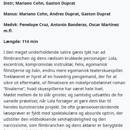
Instr; Mariano Cohn, Gaston Duprat
Manus: Mariano Cohn, Andres Duprat, Gaston Duprat
Medvk: Penelope Cruz, Antonio Banderas, Oscar Martinez
m.fl.
Længde: 114 min
I den meget underholdende satire gøres tykt nar ad
filmbranchen og dens rædsom krukkede personager: Lola,
excentrisk, kompromisløs instruktør, Felix, egomanisk
filmstjerne og Iván, endnu mere egomanisk teaterskuespiller.
Trekløveret er hyret af en hovedrig pengemand, der for at
sikre sit eftermæle, vil filmatisere en nobelprisbelønnet roman
”Rivalerne”, hvad skuespillerne har været hele livet.
Mødet mellem de to slår gnister, og samtidig udsættes de for
uanede prøvelser, når Lola forsøger at gøre dem klar til
hendes kunstneriske projekt. De ofte grænseoverskridende
læseprøver er fyldt med spektakulære og absurde optrin, der
udstiller den vildtvoksende selvhøjtidelighed og den
narcissisme, som filmbranchen og dens aktører er berygtede