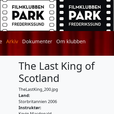
e
Arkiv
Dokumenter
Om klubben
The Last King of
Scotland
TheLastKing_200.jpg
Land:
Storbritannien 2006
Instruktør:
Kevin Macdonald