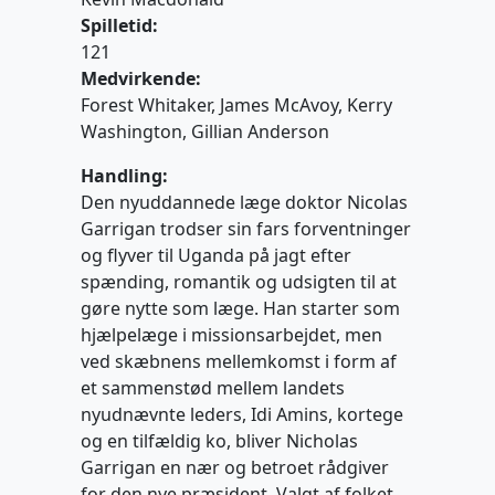
Spilletid:
121
Medvirkende:
Forest Whitaker, James McAvoy, Kerry
Washington, Gillian Anderson
Handling:
Den nyuddannede læge doktor Nicolas
Garrigan trodser sin fars forventninger
og flyver til Uganda på jagt efter
spænding, romantik og udsigten til at
gøre nytte som læge. Han starter som
hjælpelæge i missionsarbejdet, men
ved skæbnens mellemkomst i form af
et sammenstød mellem landets
nyudnævnte leders, Idi Amins, kortege
og en tilfældig ko, bliver Nicholas
Garrigan en nær og betroet rådgiver
for den nye præsident. Valgt af folket