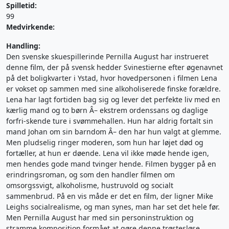
Spilletid:
99
Medvirkende:
Handling:
Den svenske skuespillerinde Pernilla August har instrueret
denne film, der på svensk hedder Svinestierne efter øgenavnet
på det boligkvarter i Ystad, hvor hovedpersonen i filmen Lena
er vokset op sammen med sine alkoholiserede finske forældre.
Lena har lagt fortiden bag sig og lever det perfekte liv med en
kærlig mand og to børn Â– ekstrem ordenssans og daglige
forfri-skende ture i svømmehallen. Hun har aldrig fortalt sin
mand Johan om sin barndom Â– den har hun valgt at glemme.
Men pludselig ringer moderen, som hun har løjet død og
fortæller, at hun er døende. Lena vil ikke møde hende igen,
men hendes gode mand tvinger hende. Filmen bygger på en
erindringsroman, og som den handler filmen om
omsorgssvigt, alkoholisme, hustruvold og socialt
sammenbrud. På en vis måde er det en film, der ligner Mike
Leighs socialrealisme, og man synes, man har set det hele før.
Men Pernilla August har med sin personinstruktion og
stramme komposition formået at gøre denne trøstesløse