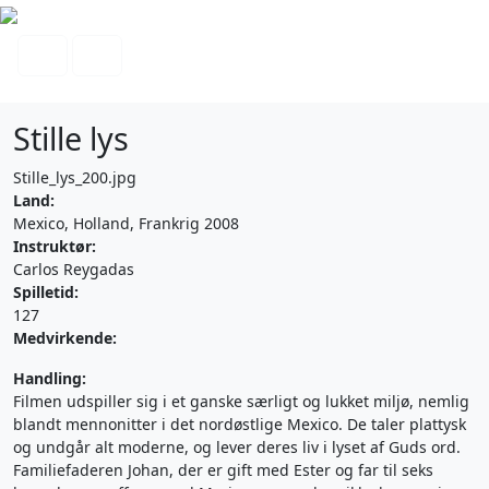
Skip to content
Search
Menu
Stille lys
Stille_lys_200.jpg
Land:
Mexico, Holland, Frankrig 2008
Instruktør:
Carlos Reygadas
Spilletid:
127
Medvirkende:
Handling:
Filmen udspiller sig i et ganske særligt og lukket miljø, nemlig
blandt mennonitter i det nordøstlige Mexico. De taler plattysk
og undgår alt moderne, og lever deres liv i lyset af Guds ord.
Familiefaderen Johan, der er gift med Ester og far til seks