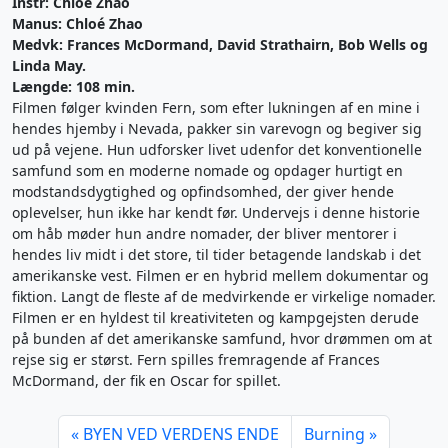
Instr: Chloé Zhao
Manus: Chloé Zhao
Medvk: Frances McDormand, David Strathairn, Bob Wells og
Linda May.
Længde: 108 min.
Filmen følger kvinden Fern, som efter lukningen af en mine i
hendes hjemby i Nevada, pakker sin varevogn og begiver sig
ud på vejene. Hun udforsker livet udenfor det konventionelle
samfund som en moderne nomade og opdager hurtigt en
modstandsdygtighed og opfindsomhed, der giver hende
oplevelser, hun ikke har kendt før. Undervejs i denne historie
om håb møder hun andre nomader, der bliver mentorer i
hendes liv midt i det store, til tider betagende landskab i det
amerikanske vest. Filmen er en hybrid mellem dokumentar og
fiktion. Langt de fleste af de medvirkende er virkelige nomader.
Filmen er en hyldest til kreativiteten og kampgejsten derude
på bunden af det amerikanske samfund, hvor drømmen om at
rejse sig er størst. Fern spilles fremragende af Frances
McDormand, der fik en Oscar for spillet.
BYEN VED VERDENS ENDE
Burning