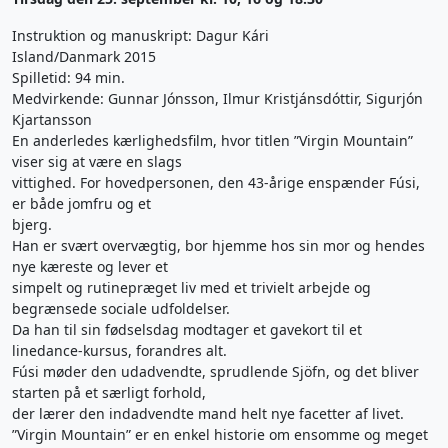
Instruktion og manuskript: Dagur Kári
Island/Danmark 2015
Spilletid: 94 min.
Medvirkende: Gunnar Jónsson, Ilmur Kristjánsdóttir, Sigurjón
Kjartansson
En anderledes kærlighedsfilm, hvor titlen ”Virgin Mountain”
viser sig at være en slags
vittighed. For hovedpersonen, den 43-årige enspænder Fúsi,
er både jomfru og et
bjerg.
Han er svært overvægtig, bor hjemme hos sin mor og hendes
nye kæreste og lever et
simpelt og rutinepræget liv med et trivielt arbejde og
begrænsede sociale udfoldelser.
Da han til sin fødselsdag modtager et gavekort til et
linedance-kursus, forandres alt.
Fúsi møder den udadvendte, sprudlende Sjöfn, og det bliver
starten på et særligt forhold,
der lærer den indadvendte mand helt nye facetter af livet.
”Virgin Mountain” er en enkel historie om ensomme og meget